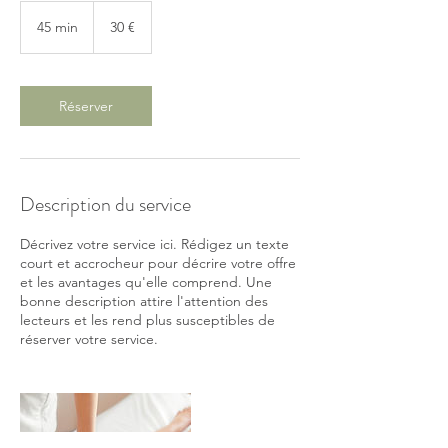
30
euros
45 min
4
30 €
5
m
i
n
Réserver
Description du service
Décrivez votre service ici. Rédigez un texte
court et accrocheur pour décrire votre offre
et les avantages qu'elle comprend. Une
bonne description attire l'attention des
lecteurs et les rend plus susceptibles de
réserver votre service.